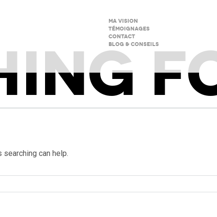
MA VISION
TÉMOIGNAGES
CONTACT
HING F
BLOG & CONSEILS
s searching can help.