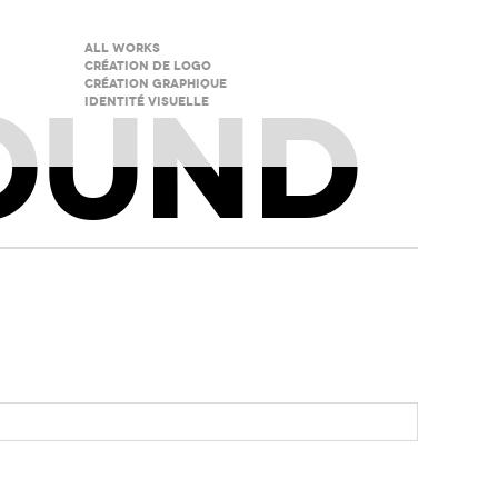
All Works
Création de logo
Création graphique
OUND
Identité visuelle